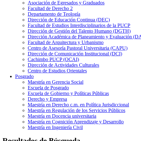
Asociación de Egresados y Graduados
Facultad de Derecho 2
Departamento de Teología
Dirección de Educación Continua (DEC)
Facultad de Estudios Interdisciplinarios de la PUCP
Dirección de Gestión del Talento Humano (DGTH)
Dirección Académica de Planeamiento y Evaluación (D
Facultad de Arquitectura y Urbanismo
Centro de Asesoría Pastoral Universitaria (CAPU)
Dirección de Comunicación Institucional (DCI)
Cachimbo PUCP (OCAI)
Dirección de Actividades Culturales
Centro de Estudios Orientales
Posgrado
Maestría en Gerencia Social
Escuela de Posgrado
Escuela de Gobierno y Políticas Públicas
Derecho y Empresa
Maestría en Derecho c.m. en Política Jurisdiccional
Maestría en Regulación de los Servicios Públicos
Maestría en Docencia universitaria
Maestría en Cognición Aprendizaje y Desarrollo
Maestría en Ingeniería Civil
Resultados de Búsqueda