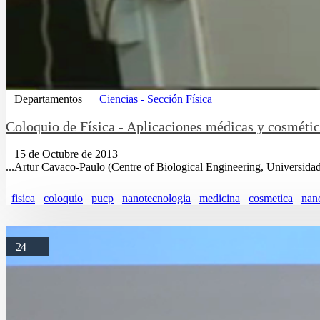
Departamentos
Ciencias - Sección Física
Coloquio de Física - Aplicaciones médicas y cosmétic
15 de Octubre de 2013
...Artur Cavaco-Paulo (Centre of Biological Engineering, Universid
fisica
coloquio
pucp
nanotecnologia
medicina
cosmetica
nano
24