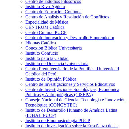
Centro de Estudios Filosóficos
Instituto Riva-Agüero
Centro de Educación Contínua
Centro de Análisis y Resolución de Conflictos
Especialidad de Música
CENTRUM Católica
Centro Cultural PUCP
Centro de Innovación y Desarrollo Emprendedor
Idiomas Católica
Conexión Bíblica Universitaria
Instituto Confucio
Instituto para la Calidad
Instituto de Docencia Universitaria
Centro Preuniversitario de la Pontificia Universidad
Católica del Perú
Instituto de Opinión Pública
Centro de Investigaciones y Servicios Educativos
Centro de Investigaciones Sociológicas, Económica
Políticas y Antropológicas (CISEPA)
Consejo Nacional de Ciencia, Tecnología e Innovación
Tecnológica (CONCYTEC)
Instituto de Desarrollo Humano de América Latina
(IDHAL-PUCP)
Instituto de Etnomusicología PUCP
Instituto de Investigación sobre la Enseñanza de las