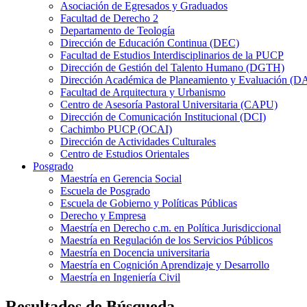
Asociación de Egresados y Graduados
Facultad de Derecho 2
Departamento de Teología
Dirección de Educación Continua (DEC)
Facultad de Estudios Interdisciplinarios de la PUCP
Dirección de Gestión del Talento Humano (DGTH)
Dirección Académica de Planeamiento y Evaluación (D
Facultad de Arquitectura y Urbanismo
Centro de Asesoría Pastoral Universitaria (CAPU)
Dirección de Comunicación Institucional (DCI)
Cachimbo PUCP (OCAI)
Dirección de Actividades Culturales
Centro de Estudios Orientales
Posgrado
Maestría en Gerencia Social
Escuela de Posgrado
Escuela de Gobierno y Políticas Públicas
Derecho y Empresa
Maestría en Derecho c.m. en Política Jurisdiccional
Maestría en Regulación de los Servicios Públicos
Maestría en Docencia universitaria
Maestría en Cognición Aprendizaje y Desarrollo
Maestría en Ingeniería Civil
Resultados de Búsqueda