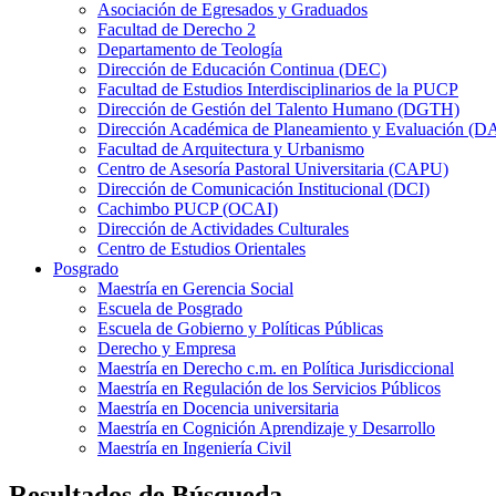
Asociación de Egresados y Graduados
Facultad de Derecho 2
Departamento de Teología
Dirección de Educación Continua (DEC)
Facultad de Estudios Interdisciplinarios de la PUCP
Dirección de Gestión del Talento Humano (DGTH)
Dirección Académica de Planeamiento y Evaluación (D
Facultad de Arquitectura y Urbanismo
Centro de Asesoría Pastoral Universitaria (CAPU)
Dirección de Comunicación Institucional (DCI)
Cachimbo PUCP (OCAI)
Dirección de Actividades Culturales
Centro de Estudios Orientales
Posgrado
Maestría en Gerencia Social
Escuela de Posgrado
Escuela de Gobierno y Políticas Públicas
Derecho y Empresa
Maestría en Derecho c.m. en Política Jurisdiccional
Maestría en Regulación de los Servicios Públicos
Maestría en Docencia universitaria
Maestría en Cognición Aprendizaje y Desarrollo
Maestría en Ingeniería Civil
Resultados de Búsqueda