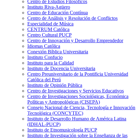
Centro de Estudios Filosóficos
Instituto Riva-Agüero
Centro de Educación Contínua
Centro de Análisis y Resolución de Conflictos
Especialidad de Música
CENTRUM Católica
Centro Cultural PUCP
Centro de Innovación y Desarrollo Emprendedor
Idiomas Católica
Conexión Bíblica Universitaria
Instituto Confucio
Instituto para la Calidad
Instituto de Docencia Universitaria
Centro Preuniversitario de la Pontificia Universidad
Católica del Perú
Instituto de Opinión Pública
Centro de Investigaciones y Servicios Educativos
Centro de Investigaciones Sociológicas, Económica
Políticas y Antropológicas (CISEPA)
Consejo Nacional de Ciencia, Tecnología e Innovación
Tecnológica (CONCYTEC)
Instituto de Desarrollo Humano de América Latina
(IDHAL-PUCP)
Instituto de Etnomusicología PUCP
Instituto de Investigación sobre la Enseñanza de las