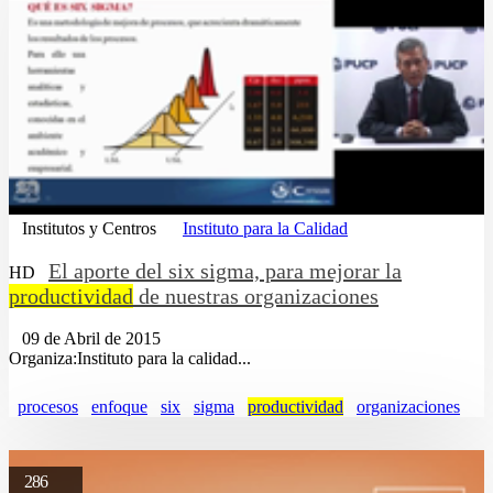
Institutos y Centros
Instituto para la Calidad
El aporte del six sigma, para mejorar la
HD
productividad
de nuestras organizaciones
09 de Abril de 2015
Organiza:Instituto para la calidad...
procesos
enfoque
six
sigma
productividad
organizaciones
286