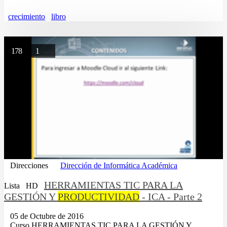
crecimiento
libro
178
1
Direcciones
Dirección de Informática Académica
HERRAMIENTAS TIC PARA LA
Lista
HD
GESTIÓN Y
PRODUCTIVIDAD
- ICA - Parte 2
05 de Octubre de 2016
...Curso HERRAMIENTAS TIC PARA LA GESTIÓN Y