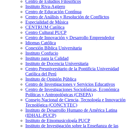
Centro de Estudios Filosóficos
Instituto Riva-Agüero
Centro de Educación Contínua
Centro de Análisis y Resolución de Conflictos
Especialidad de Música
CENTRUM Católica
Centro Cultural PUCP
Centro de Innovación y Desarrollo Emprendedor
Idiomas Católica
Conexión Bíblica Universitaria
Instituto Confucio
Instituto para la Calidad
Instituto de Docencia Universitaria
Centro Preuniversitario de la Pontificia Universidad
Católica del Perú
Instituto de Opinión Pública
Centro de Investigaciones y Servicios Educativos
Centro de Investigaciones Sociológicas, Económica
Políticas y Antropológicas (CISEPA)
Consejo Nacional de Ciencia, Tecnología e Innovación
Tecnológica (CONCYTEC)
Instituto de Desarrollo Humano de América Latina
(IDHAL-PUCP)
Instituto de Etnomusicología PUCP
Instituto de Investigación sobre la Enseñanza de las