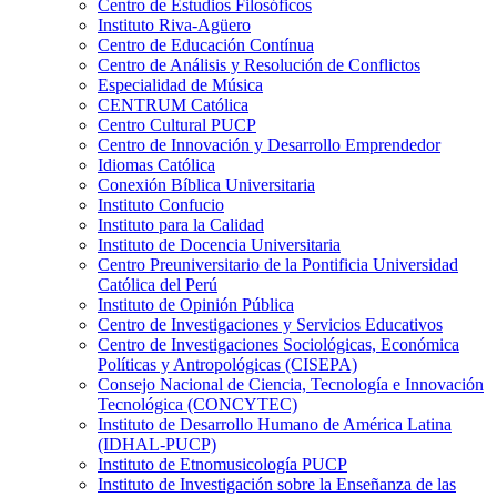
Centro de Estudios Filosóficos
Instituto Riva-Agüero
Centro de Educación Contínua
Centro de Análisis y Resolución de Conflictos
Especialidad de Música
CENTRUM Católica
Centro Cultural PUCP
Centro de Innovación y Desarrollo Emprendedor
Idiomas Católica
Conexión Bíblica Universitaria
Instituto Confucio
Instituto para la Calidad
Instituto de Docencia Universitaria
Centro Preuniversitario de la Pontificia Universidad
Católica del Perú
Instituto de Opinión Pública
Centro de Investigaciones y Servicios Educativos
Centro de Investigaciones Sociológicas, Económica
Políticas y Antropológicas (CISEPA)
Consejo Nacional de Ciencia, Tecnología e Innovación
Tecnológica (CONCYTEC)
Instituto de Desarrollo Humano de América Latina
(IDHAL-PUCP)
Instituto de Etnomusicología PUCP
Instituto de Investigación sobre la Enseñanza de las