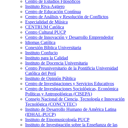
Centro de Estudios Filosóficos
Instituto Riva-Agüero
Centro de Educación Contínua
Centro de Análisis y Resolución de Conflictos
Especialidad de Música
CENTRUM Católica
Centro Cultural PUCP
Centro de Innovación y Desarrollo Emprendedor
Idiomas Católica
Conexión Bíblica Universitaria
Instituto Confucio
Instituto para la Calidad
Instituto de Docencia Universitaria
Centro Preuniversitario de la Pontificia Universidad
Católica del Perú
Instituto de Opinión Pública
Centro de Investigaciones y Servicios Educativos
Centro de Investigaciones Sociológicas, Económica
Políticas y Antropológicas (CISEPA)
Consejo Nacional de Ciencia, Tecnología e Innovación
Tecnológica (CONCYTEC)
Instituto de Desarrollo Humano de América Latina
(IDHAL-PUCP)
Instituto de Etnomusicología PUCP
Instituto de Investigación sobre la Enseñanza de las