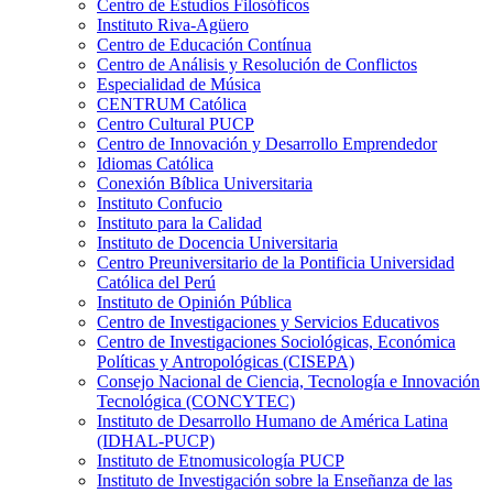
Centro de Estudios Filosóficos
Instituto Riva-Agüero
Centro de Educación Contínua
Centro de Análisis y Resolución de Conflictos
Especialidad de Música
CENTRUM Católica
Centro Cultural PUCP
Centro de Innovación y Desarrollo Emprendedor
Idiomas Católica
Conexión Bíblica Universitaria
Instituto Confucio
Instituto para la Calidad
Instituto de Docencia Universitaria
Centro Preuniversitario de la Pontificia Universidad
Católica del Perú
Instituto de Opinión Pública
Centro de Investigaciones y Servicios Educativos
Centro de Investigaciones Sociológicas, Económica
Políticas y Antropológicas (CISEPA)
Consejo Nacional de Ciencia, Tecnología e Innovación
Tecnológica (CONCYTEC)
Instituto de Desarrollo Humano de América Latina
(IDHAL-PUCP)
Instituto de Etnomusicología PUCP
Instituto de Investigación sobre la Enseñanza de las