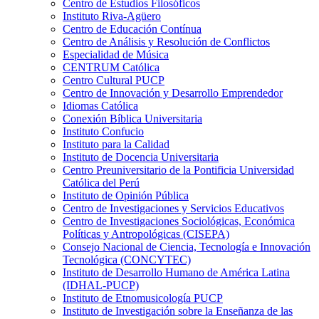
Centro de Estudios Filosóficos
Instituto Riva-Agüero
Centro de Educación Contínua
Centro de Análisis y Resolución de Conflictos
Especialidad de Música
CENTRUM Católica
Centro Cultural PUCP
Centro de Innovación y Desarrollo Emprendedor
Idiomas Católica
Conexión Bíblica Universitaria
Instituto Confucio
Instituto para la Calidad
Instituto de Docencia Universitaria
Centro Preuniversitario de la Pontificia Universidad
Católica del Perú
Instituto de Opinión Pública
Centro de Investigaciones y Servicios Educativos
Centro de Investigaciones Sociológicas, Económica
Políticas y Antropológicas (CISEPA)
Consejo Nacional de Ciencia, Tecnología e Innovación
Tecnológica (CONCYTEC)
Instituto de Desarrollo Humano de América Latina
(IDHAL-PUCP)
Instituto de Etnomusicología PUCP
Instituto de Investigación sobre la Enseñanza de las