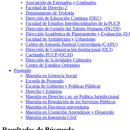
Asociación de Egresados y Graduados
Facultad de Derecho 2
Departamento de Teología
Dirección de Educación Continua (DEC)
Facultad de Estudios Interdisciplinarios de la PUCP
Dirección de Gestión del Talento Humano (DGTH)
Dirección Académica de Planeamiento y Evaluación (D
Facultad de Arquitectura y Urbanismo
Centro de Asesoría Pastoral Universitaria (CAPU)
Dirección de Comunicación Institucional (DCI)
Cachimbo PUCP (OCAI)
Dirección de Actividades Culturales
Centro de Estudios Orientales
Posgrado
Maestría en Gerencia Social
Escuela de Posgrado
Escuela de Gobierno y Políticas Públicas
Derecho y Empresa
Maestría en Derecho c.m. en Política Jurisdiccional
Maestría en Regulación de los Servicios Públicos
Maestría en Docencia universitaria
Maestría en Cognición Aprendizaje y Desarrollo
Maestría en Ingeniería Civil
Resultados de Búsqueda