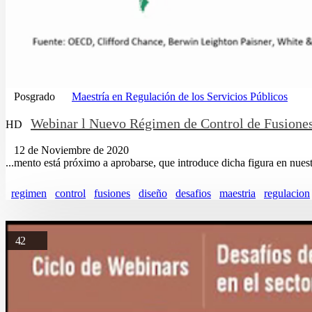
Posgrado
Maestría en Regulación de los Servicios Públicos
Webinar l Nuevo Régimen de Control de Fusiones
HD
12 de Noviembre de 2020
...mento está próximo a aprobarse, que introduce dicha figura en nues
regimen
control
fusiones
diseño
desafios
maestria
regulacion
42