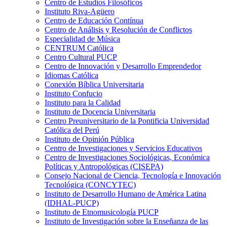
Centro de Estudios Filosóficos
Instituto Riva-Agüero
Centro de Educación Contínua
Centro de Análisis y Resolución de Conflictos
Especialidad de Música
CENTRUM Católica
Centro Cultural PUCP
Centro de Innovación y Desarrollo Emprendedor
Idiomas Católica
Conexión Bíblica Universitaria
Instituto Confucio
Instituto para la Calidad
Instituto de Docencia Universitaria
Centro Preuniversitario de la Pontificia Universidad
Católica del Perú
Instituto de Opinión Pública
Centro de Investigaciones y Servicios Educativos
Centro de Investigaciones Sociológicas, Económica
Políticas y Antropológicas (CISEPA)
Consejo Nacional de Ciencia, Tecnología e Innovación
Tecnológica (CONCYTEC)
Instituto de Desarrollo Humano de América Latina
(IDHAL-PUCP)
Instituto de Etnomusicología PUCP
Instituto de Investigación sobre la Enseñanza de las