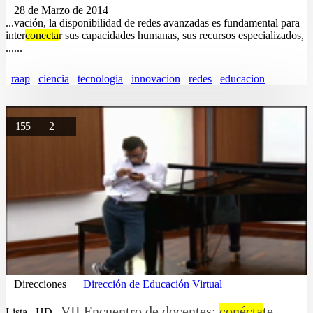
28 de Marzo de 2014
...vación, la disponibilidad de redes avanzadas es fundamental para
inter
conecta
r sus capacidades humanas, sus recursos especializados,
......
raap
ciencia
tecnologia
innovacion
redes
educacion
155
2
Direcciones
Dirección de Educación Virtual
VII Encuentro de docentes:
conécta
te,
Lista
HD