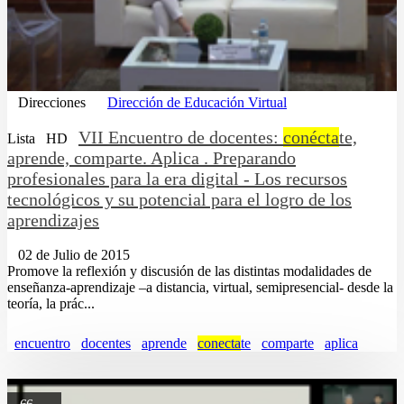
Direcciones
Dirección de Educación Virtual
VII Encuentro de docentes:
conécta
te,
Lista
HD
aprende, comparte. Aplica . Preparando
profesionales para la era digital - Los recursos
tecnológicos y su potencial para el logro de los
aprendizajes
02 de Julio de 2015
Promove la reflexión y discusión de las distintas modalidades de
enseñanza-aprendizaje –a distancia, virtual, semipresencial- desde la
teoría, la prác...
encuentro
docentes
aprende
conecta
te
comparte
aplica