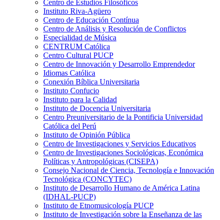
Centro de Estudios Filosóficos
Instituto Riva-Agüero
Centro de Educación Contínua
Centro de Análisis y Resolución de Conflictos
Especialidad de Música
CENTRUM Católica
Centro Cultural PUCP
Centro de Innovación y Desarrollo Emprendedor
Idiomas Católica
Conexión Bíblica Universitaria
Instituto Confucio
Instituto para la Calidad
Instituto de Docencia Universitaria
Centro Preuniversitario de la Pontificia Universidad
Católica del Perú
Instituto de Opinión Pública
Centro de Investigaciones y Servicios Educativos
Centro de Investigaciones Sociológicas, Económica
Políticas y Antropológicas (CISEPA)
Consejo Nacional de Ciencia, Tecnología e Innovación
Tecnológica (CONCYTEC)
Instituto de Desarrollo Humano de América Latina
(IDHAL-PUCP)
Instituto de Etnomusicología PUCP
Instituto de Investigación sobre la Enseñanza de las