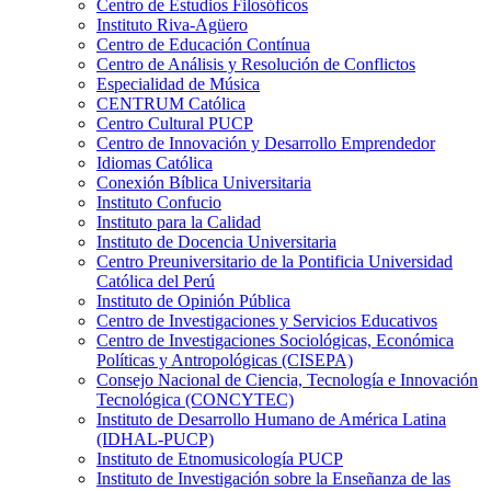
Centro de Estudios Filosóficos
Instituto Riva-Agüero
Centro de Educación Contínua
Centro de Análisis y Resolución de Conflictos
Especialidad de Música
CENTRUM Católica
Centro Cultural PUCP
Centro de Innovación y Desarrollo Emprendedor
Idiomas Católica
Conexión Bíblica Universitaria
Instituto Confucio
Instituto para la Calidad
Instituto de Docencia Universitaria
Centro Preuniversitario de la Pontificia Universidad
Católica del Perú
Instituto de Opinión Pública
Centro de Investigaciones y Servicios Educativos
Centro de Investigaciones Sociológicas, Económica
Políticas y Antropológicas (CISEPA)
Consejo Nacional de Ciencia, Tecnología e Innovación
Tecnológica (CONCYTEC)
Instituto de Desarrollo Humano de América Latina
(IDHAL-PUCP)
Instituto de Etnomusicología PUCP
Instituto de Investigación sobre la Enseñanza de las