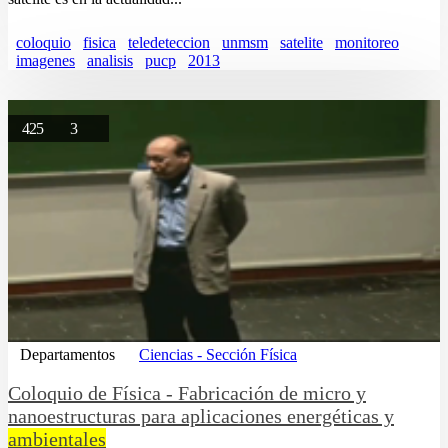
coloquio
fisica
teledeteccion
unmsm
satelite
monitoreo
imagenes
analisis
pucp
2013
425
3
Departamentos
Ciencias - Sección Física
Coloquio de Física - Fabricación de micro y
nanoestructuras para aplicaciones energéticas y
ambientales