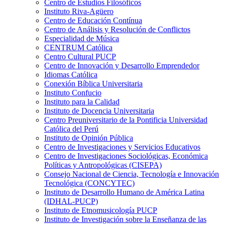
Centro de Estudios Filosóficos
Instituto Riva-Agüero
Centro de Educación Contínua
Centro de Análisis y Resolución de Conflictos
Especialidad de Música
CENTRUM Católica
Centro Cultural PUCP
Centro de Innovación y Desarrollo Emprendedor
Idiomas Católica
Conexión Bíblica Universitaria
Instituto Confucio
Instituto para la Calidad
Instituto de Docencia Universitaria
Centro Preuniversitario de la Pontificia Universidad
Católica del Perú
Instituto de Opinión Pública
Centro de Investigaciones y Servicios Educativos
Centro de Investigaciones Sociológicas, Económica
Políticas y Antropológicas (CISEPA)
Consejo Nacional de Ciencia, Tecnología e Innovación
Tecnológica (CONCYTEC)
Instituto de Desarrollo Humano de América Latina
(IDHAL-PUCP)
Instituto de Etnomusicología PUCP
Instituto de Investigación sobre la Enseñanza de las