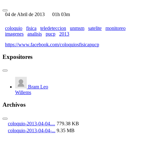
04 de Abril de 2013
01h 03m
coloquio
fisica
teledeteccion
unmsm
satelite
monitoreo
imagenes
analisis
pucp
2013
https://www.facebook.com/coloquiosfisicapucp
Expositores
Bram Leo
Willems
Archivos
coloquio-2013-04-04....
779.38 KB
coloquio-2013-04-04-...
9.35 MB