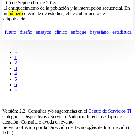
05 de Septiembre de 2018
...l enriquecimiento de la población y la interrupción secuencial. En
un
número
creciente de estudios, el descubrimiento de
subpoblacion......
futuro
diseño
ensayos
clinico
enfoque
bayesiano
estadistica
«
1
2
3
4
5
6
»
Versión: 2.2. Consultas y/o sugerencias en el
Centro de Servicios TI
Categoría: Dispositivos / Servicio: Videoconferencias / Tipo de
atención: Consulta o ayuda en evento
Servicio ofrecido por la Dirección de Tecnologías de Información (
DTI )