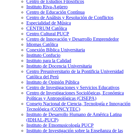
Centro de Estudios Filosóficos
Instituto Riva-Agüero
Centro de Educación Contínua
Centro de Análisis y Resolución de Conflictos
Especialidad de Música
CENTRUM Católica
Centro Cultural PUCP
Centro de Innovación y Desarrollo Emprendedor
Idiomas Católica
Conexión Bíblica Universitaria
Instituto Confucio
Instituto para la Calidad
Instituto de Docencia Universitaria
Centro Preuniversitario de la Pontificia Universidad
Católica del Perú
Instituto de Opinión Pública
Centro de Investigaciones y Servicios Educativos
Centro de Investigaciones Sociológicas, Económica
Políticas y Antropológicas (CISEPA)
Consejo Nacional de Ciencia, Tecnología e Innovación
Tecnológica (CONCYTEC)
Instituto de Desarrollo Humano de América Latina
(IDHAL-PUCP)
Instituto de Etnomusicología PUCP
Instituto de Investigación sobre la Enseñanza de las