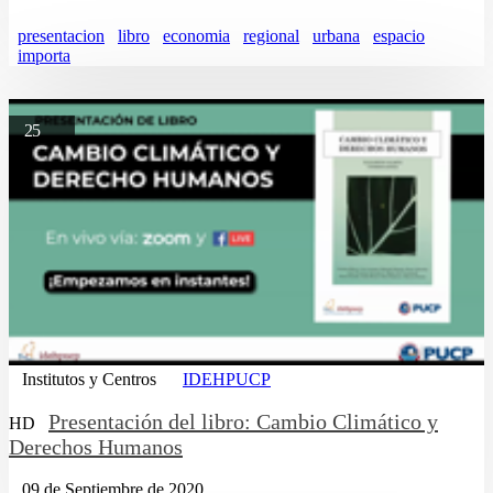
presentacion
libro
economia
regional
urbana
espacio
importa
25
Institutos y Centros
IDEHPUCP
Presentación del libro: Cambio Climático y
HD
Derechos Humanos
09 de Septiembre de 2020