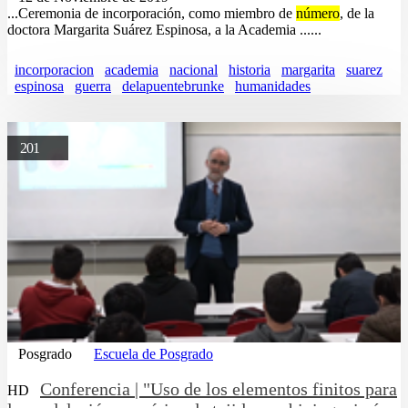
...Ceremonia de incorporación, como miembro de
número
, de la
doctora Margarita Suárez Espinosa, a la Academia ......
incorporacion
academia
nacional
historia
margarita
suarez
espinosa
guerra
delapuentebrunke
humanidades
201
Posgrado
Escuela de Posgrado
Conferencia | "Uso de los elementos finitos para
HD