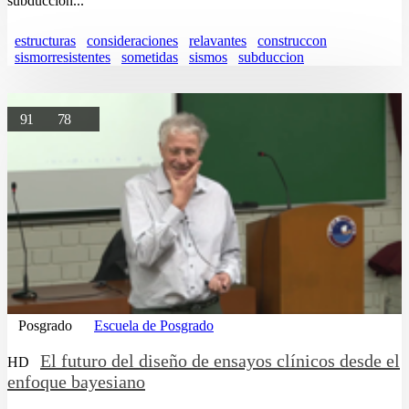
subducción...
estructuras
consideraciones
relavantes
construccon
sismorresistentes
sometidas
sismos
subduccion
91
78
Posgrado
Escuela de Posgrado
El futuro del diseño de ensayos clínicos desde el
HD
enfoque bayesiano