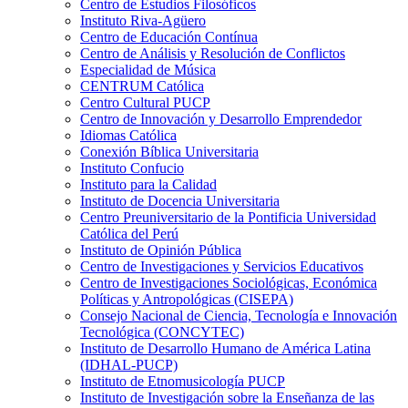
Centro de Estudios Filosóficos
Instituto Riva-Agüero
Centro de Educación Contínua
Centro de Análisis y Resolución de Conflictos
Especialidad de Música
CENTRUM Católica
Centro Cultural PUCP
Centro de Innovación y Desarrollo Emprendedor
Idiomas Católica
Conexión Bíblica Universitaria
Instituto Confucio
Instituto para la Calidad
Instituto de Docencia Universitaria
Centro Preuniversitario de la Pontificia Universidad
Católica del Perú
Instituto de Opinión Pública
Centro de Investigaciones y Servicios Educativos
Centro de Investigaciones Sociológicas, Económica
Políticas y Antropológicas (CISEPA)
Consejo Nacional de Ciencia, Tecnología e Innovación
Tecnológica (CONCYTEC)
Instituto de Desarrollo Humano de América Latina
(IDHAL-PUCP)
Instituto de Etnomusicología PUCP
Instituto de Investigación sobre la Enseñanza de las