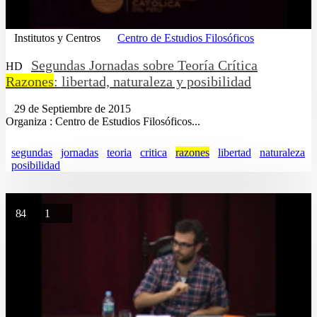
Institutos y Centros
Centro de Estudios Filosóficos
Segundas Jornadas sobre Teoría Crítica
HD
Razones
: libertad, naturaleza y posibilidad
29 de Septiembre de 2015
Organiza : Centro de Estudios Filosóficos...
segundas
jornadas
teoria
critica
razones
libertad
naturaleza
posibilidad
84
1