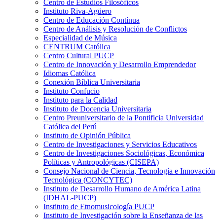
Centro de Estudios Filosóficos
Instituto Riva-Agüero
Centro de Educación Contínua
Centro de Análisis y Resolución de Conflictos
Especialidad de Música
CENTRUM Católica
Centro Cultural PUCP
Centro de Innovación y Desarrollo Emprendedor
Idiomas Católica
Conexión Bíblica Universitaria
Instituto Confucio
Instituto para la Calidad
Instituto de Docencia Universitaria
Centro Preuniversitario de la Pontificia Universidad
Católica del Perú
Instituto de Opinión Pública
Centro de Investigaciones y Servicios Educativos
Centro de Investigaciones Sociológicas, Económica
Políticas y Antropológicas (CISEPA)
Consejo Nacional de Ciencia, Tecnología e Innovación
Tecnológica (CONCYTEC)
Instituto de Desarrollo Humano de América Latina
(IDHAL-PUCP)
Instituto de Etnomusicología PUCP
Instituto de Investigación sobre la Enseñanza de las