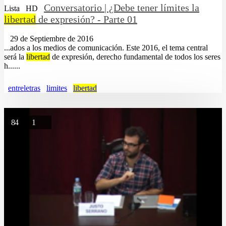
Conversatorio | ¿Debe tener límites la
Lista
HD
libertad
de expresión? - Parte 01
29 de Septiembre de 2016
...ados a los medios de comunicación. Este 2016, el tema central
será la
libertad
de expresión, derecho fundamental de todos los seres
h......
entreletras
limites
libertad
84
1