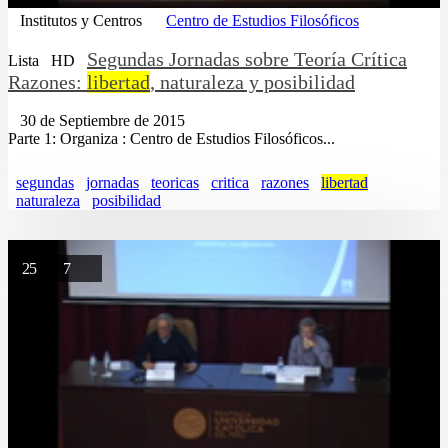
Institutos y Centros
Centro de Estudios Filosóficos
Segundas Jornadas sobre Teoría Crítica
Lista
HD
Razones:
libertad
, naturaleza y posibilidad
30 de Septiembre de 2015
Parte 1: Organiza : Centro de Estudios Filosóficos...
segundas
jornadas
teoricas
critica
razones
libertad
naturaleza
posibilidad
25
7