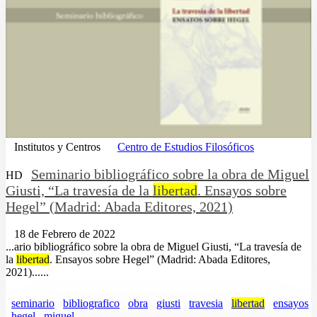
Institutos y Centros
Centro de Estudios Filosóficos
Seminario bibliográfico sobre la obra de Miguel
HD
Giusti, “La travesía de la
libertad
. Ensayos sobre
Hegel” (Madrid: Abada Editores, 2021)
18 de Febrero de 2022
...ario bibliográfico sobre la obra de Miguel Giusti, “La travesía de
la
libertad
. Ensayos sobre Hegel” (Madrid: Abada Editores,
2021)......
seminario
bibliografico
obra
giusti
travesia
libertad
ensayos
hegel
miguel