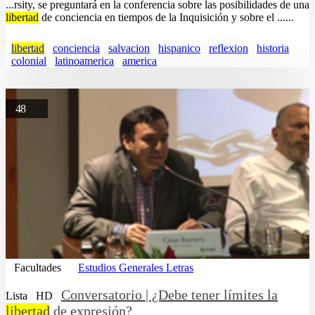
...rsity, se preguntará en la conferencia sobre las posibilidades de una
libertad
de conciencia en tiempos de la Inquisición y sobre el ......
libertad
conciencia
salvacion
hispanico
reflexion
historia
colonial
latinoamerica
america
48
Facultades
Estudios Generales Letras
Conversatorio | ¿Debe tener límites la
Lista
HD
libertad
de expresión?