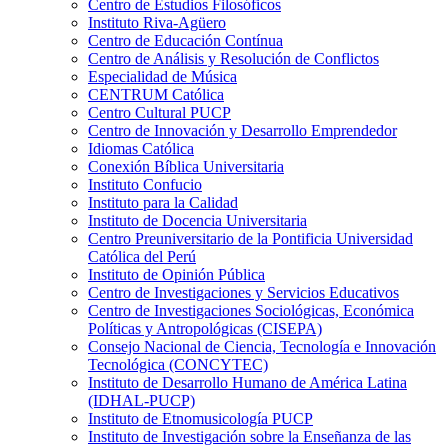
Centro de Estudios Filosóficos
Instituto Riva-Agüero
Centro de Educación Contínua
Centro de Análisis y Resolución de Conflictos
Especialidad de Música
CENTRUM Católica
Centro Cultural PUCP
Centro de Innovación y Desarrollo Emprendedor
Idiomas Católica
Conexión Bíblica Universitaria
Instituto Confucio
Instituto para la Calidad
Instituto de Docencia Universitaria
Centro Preuniversitario de la Pontificia Universidad
Católica del Perú
Instituto de Opinión Pública
Centro de Investigaciones y Servicios Educativos
Centro de Investigaciones Sociológicas, Económica
Políticas y Antropológicas (CISEPA)
Consejo Nacional de Ciencia, Tecnología e Innovación
Tecnológica (CONCYTEC)
Instituto de Desarrollo Humano de América Latina
(IDHAL-PUCP)
Instituto de Etnomusicología PUCP
Instituto de Investigación sobre la Enseñanza de las