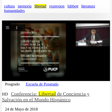
cultura
memoria
libertad
expresion
hibbett
literatura
humanidades
35
1
Posgrado
Escuela de Posgrado
Conferencia:
Libertad
de Conciencia y
HD
Salvación en el Mundo Hispánico
24 de Mayo de 2018