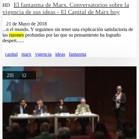
El fantasma de Marx. Conversatorios sobre la
HD
vigencia de sus ideas - El Capital de Marx hoy
21 de Mayo de 2018
...n el mundo. Y seguimos sin tener una explicación satisfactoria de
las
razones
profundas por las que su pensamiento ha logrado
despert......
capital
marx
vigencia
ideas
fantasma
235
12