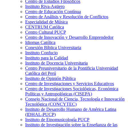
Centro de Estudios Filosóficos
Instituto Riva-Agüero
Centro de Educación Contínua
Centro de Análisis y Resolución de Conflictos
Especialidad de Música
CENTRUM Católica
Centro Cultural PUCP
Centro de Innovación y Desarrollo Emprendedor
Idiomas Católica
Conexión Bíblica Universitaria
Instituto Confucio
Instituto para la Calidad
Instituto de Docencia Universitaria
Centro Preuniversitario de la Pontificia Universidad
Católica del Perú
Instituto de Opinión Pública
Centro de Investigaciones y Servicios Educativos
Centro de Investigaciones Sociológicas, Económica
Políticas y Antropológicas (CISEPA)
Consejo Nacional de Ciencia, Tecnología e Innovación
Tecnológica (CONCYTEC)
Instituto de Desarrollo Humano de América Latina
(IDHAL-PUCP)
Instituto de Etnomusicología PUCP
Instituto de Investigación sobre la Enseñanza de las