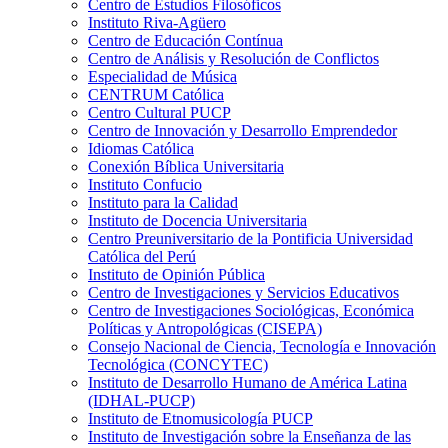
Centro de Estudios Filosóficos
Instituto Riva-Agüero
Centro de Educación Contínua
Centro de Análisis y Resolución de Conflictos
Especialidad de Música
CENTRUM Católica
Centro Cultural PUCP
Centro de Innovación y Desarrollo Emprendedor
Idiomas Católica
Conexión Bíblica Universitaria
Instituto Confucio
Instituto para la Calidad
Instituto de Docencia Universitaria
Centro Preuniversitario de la Pontificia Universidad
Católica del Perú
Instituto de Opinión Pública
Centro de Investigaciones y Servicios Educativos
Centro de Investigaciones Sociológicas, Económica
Políticas y Antropológicas (CISEPA)
Consejo Nacional de Ciencia, Tecnología e Innovación
Tecnológica (CONCYTEC)
Instituto de Desarrollo Humano de América Latina
(IDHAL-PUCP)
Instituto de Etnomusicología PUCP
Instituto de Investigación sobre la Enseñanza de las