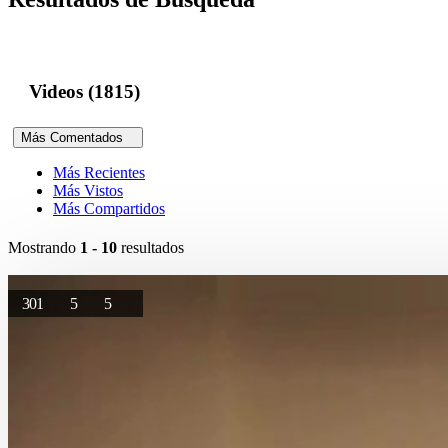
Videos (1815)
Más Comentados
Más Recientes
Más Vistos
Más Compartidos
Mostrando
1 - 10
resultados
301
5
5