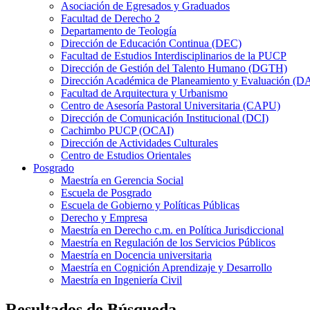
Asociación de Egresados y Graduados
Facultad de Derecho 2
Departamento de Teología
Dirección de Educación Continua (DEC)
Facultad de Estudios Interdisciplinarios de la PUCP
Dirección de Gestión del Talento Humano (DGTH)
Dirección Académica de Planeamiento y Evaluación (D
Facultad de Arquitectura y Urbanismo
Centro de Asesoría Pastoral Universitaria (CAPU)
Dirección de Comunicación Institucional (DCI)
Cachimbo PUCP (OCAI)
Dirección de Actividades Culturales
Centro de Estudios Orientales
Posgrado
Maestría en Gerencia Social
Escuela de Posgrado
Escuela de Gobierno y Políticas Públicas
Derecho y Empresa
Maestría en Derecho c.m. en Política Jurisdiccional
Maestría en Regulación de los Servicios Públicos
Maestría en Docencia universitaria
Maestría en Cognición Aprendizaje y Desarrollo
Maestría en Ingeniería Civil
Resultados de Búsqueda