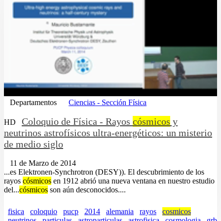
Departamentos
Ciencias - Sección Física
Coloquio de Física - Rayos
cósmicos
y
HD
neutrinos astrofísicos ultra-energéticos: un misterio
de medio siglo
11 de Marzo de 2014
...es Elektronen-Synchrotron (DESY)). El descubrimiento de los
rayos
cósmicos
en 1912 abrió una nueva ventana en nuestro estudio
del...
cósmicos
son aún desconocidos....
fisica
coloquio
pucp
2014
alemania
rayos
cosmicos
neutrinos
particulas
astroparticulas
astrofisica
cosmologia
grb