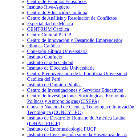
Centro de Estudios Filosóficos
Instituto Riva-Agüero
Centro de Educación Contínua
Centro de Análisis y Resolución de Conflictos
Especialidad de Música
CENTRUM Católica
Centro Cultural PUCP
Centro de Innovación y Desarrollo Emprendedor
Idiomas Católica
Conexión Bíblica Universitaria
Instituto Confucio
Instituto para la Calidad
Instituto de Docencia Universitaria
Centro Preuniversitario de la Pontificia Universidad
Católica del Perú
Instituto de Opinión Pública
Centro de Investigaciones y Servicios Educativos
Centro de Investigaciones Sociológicas, Económica
Políticas y Antropológicas (CISEPA)
Consejo Nacional de Ciencia, Tecnología e Innovación
Tecnológica (CONCYTEC)
Instituto de Desarrollo Humano de América Latina
(IDHAL-PUCP)
Instituto de Etnomusicología PUCP
Instituto de Investigación sobre la Enseñanza de las