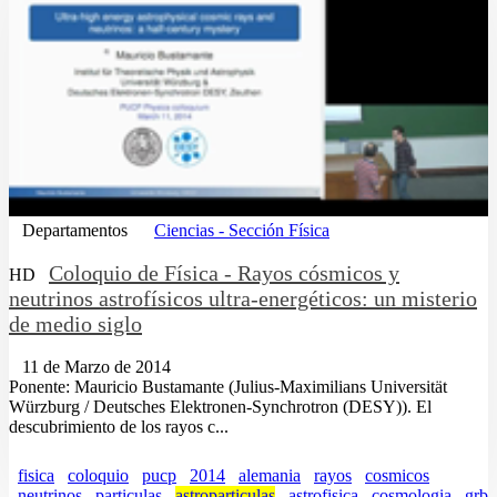
Departamentos
Ciencias - Sección Física
Coloquio de Física - Rayos cósmicos y
HD
neutrinos astrofísicos ultra-energéticos: un misterio
de medio siglo
11 de Marzo de 2014
Ponente: Mauricio Bustamante (Julius-Maximilians Universität
Würzburg / Deutsches Elektronen-Synchrotron (DESY)). El
descubrimiento de los rayos c...
fisica
coloquio
pucp
2014
alemania
rayos
cosmicos
neutrinos
particulas
astroparticulas
astrofisica
cosmologia
grb