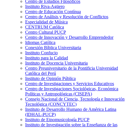
Centro de Estudios Filosóficos
Instituto Riva-Agüero
Centro de Educación Contínua
Centro de Análisis y Resolución de Conflictos
Especialidad de Música
CENTRUM Católica
Centro Cultural PUCP
Centro de Innovación y Desarrollo Emprendedor
Idiomas Católica
Conexión Bíblica Universitaria
Instituto Confucio
Instituto para la Calidad
Instituto de Docencia Universitaria
Centro Preuniversitario de la Pontificia Universidad
Católica del Perú
Instituto de Opinión Pública
Centro de Investigaciones y Servicios Educativos
Centro de Investigaciones Sociológicas, Económica
Políticas y Antropológicas (CISEPA)
Consejo Nacional de Ciencia, Tecnología e Innovación
Tecnológica (CONCYTEC)
Instituto de Desarrollo Humano de América Latina
(IDHAL-PUCP)
Instituto de Etnomusicología PUCP
Instituto de Investigación sobre la Enseñanza de las