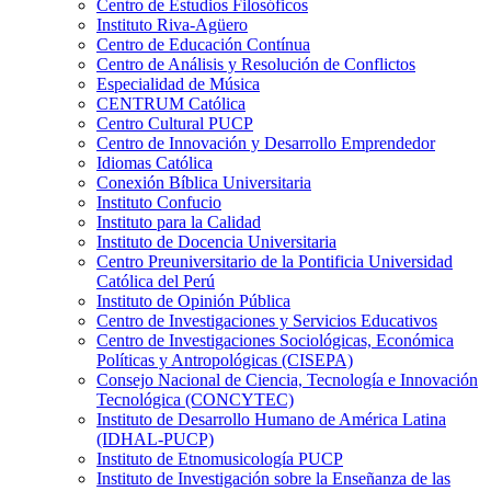
Centro de Estudios Filosóficos
Instituto Riva-Agüero
Centro de Educación Contínua
Centro de Análisis y Resolución de Conflictos
Especialidad de Música
CENTRUM Católica
Centro Cultural PUCP
Centro de Innovación y Desarrollo Emprendedor
Idiomas Católica
Conexión Bíblica Universitaria
Instituto Confucio
Instituto para la Calidad
Instituto de Docencia Universitaria
Centro Preuniversitario de la Pontificia Universidad
Católica del Perú
Instituto de Opinión Pública
Centro de Investigaciones y Servicios Educativos
Centro de Investigaciones Sociológicas, Económica
Políticas y Antropológicas (CISEPA)
Consejo Nacional de Ciencia, Tecnología e Innovación
Tecnológica (CONCYTEC)
Instituto de Desarrollo Humano de América Latina
(IDHAL-PUCP)
Instituto de Etnomusicología PUCP
Instituto de Investigación sobre la Enseñanza de las