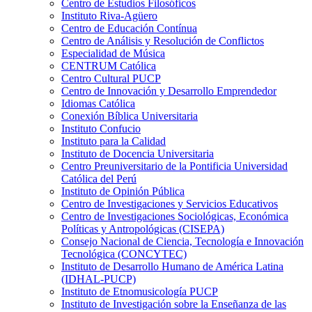
Centro de Estudios Filosóficos
Instituto Riva-Agüero
Centro de Educación Contínua
Centro de Análisis y Resolución de Conflictos
Especialidad de Música
CENTRUM Católica
Centro Cultural PUCP
Centro de Innovación y Desarrollo Emprendedor
Idiomas Católica
Conexión Bíblica Universitaria
Instituto Confucio
Instituto para la Calidad
Instituto de Docencia Universitaria
Centro Preuniversitario de la Pontificia Universidad
Católica del Perú
Instituto de Opinión Pública
Centro de Investigaciones y Servicios Educativos
Centro de Investigaciones Sociológicas, Económica
Políticas y Antropológicas (CISEPA)
Consejo Nacional de Ciencia, Tecnología e Innovación
Tecnológica (CONCYTEC)
Instituto de Desarrollo Humano de América Latina
(IDHAL-PUCP)
Instituto de Etnomusicología PUCP
Instituto de Investigación sobre la Enseñanza de las