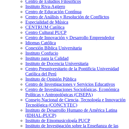
Centro de Estudios Filosóficos
Instituto Riva-Agüero
Centro de Educación Contínua
Centro de Análisis y Resolución de Conflictos
Especialidad de Música
CENTRUM Católica
Centro Cultural PUCP
Centro de Innovación y Desarrollo Emprendedor
Idiomas Católica
Conexión Bíblica Universitaria
Instituto Confucio
Instituto para la Calidad
Instituto de Docencia Universitaria
Centro Preuniversitario de la Pontificia Universidad
Católica del Perú
Instituto de Opinión Pública
Centro de Investigaciones y Servicios Educativos
Centro de Investigaciones Sociológicas, Económica
Políticas y Antropológicas (CISEPA)
Consejo Nacional de Ciencia, Tecnología e Innovación
Tecnológica (CONCYTEC)
Instituto de Desarrollo Humano de América Latina
(IDHAL-PUCP)
Instituto de Etnomusicología PUCP
Instituto de Investigación sobre la Enseñanza de las