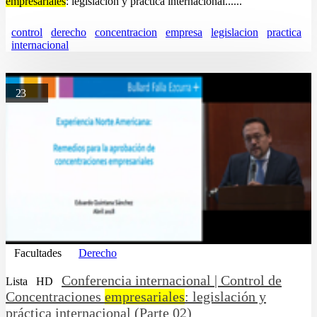
empresariales
: legislación y práctica internacional......
control
derecho
concentracion
empresa
legislacion
practica
internacional
23
Facultades
Derecho
Conferencia internacional | Control de
Lista
HD
Concentraciones
empresariales
: legislación y
práctica internacional (Parte 02)