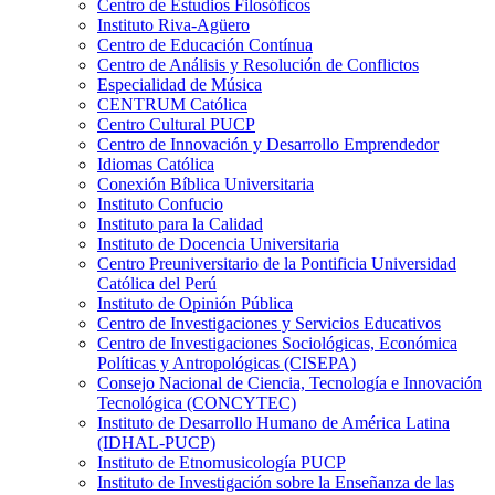
Centro de Estudios Filosóficos
Instituto Riva-Agüero
Centro de Educación Contínua
Centro de Análisis y Resolución de Conflictos
Especialidad de Música
CENTRUM Católica
Centro Cultural PUCP
Centro de Innovación y Desarrollo Emprendedor
Idiomas Católica
Conexión Bíblica Universitaria
Instituto Confucio
Instituto para la Calidad
Instituto de Docencia Universitaria
Centro Preuniversitario de la Pontificia Universidad
Católica del Perú
Instituto de Opinión Pública
Centro de Investigaciones y Servicios Educativos
Centro de Investigaciones Sociológicas, Económica
Políticas y Antropológicas (CISEPA)
Consejo Nacional de Ciencia, Tecnología e Innovación
Tecnológica (CONCYTEC)
Instituto de Desarrollo Humano de América Latina
(IDHAL-PUCP)
Instituto de Etnomusicología PUCP
Instituto de Investigación sobre la Enseñanza de las