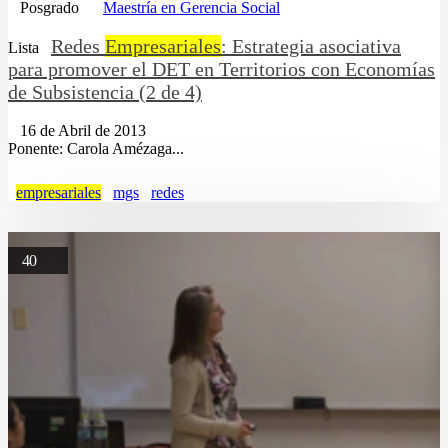
Posgrado
Maestría en Gerencia Social
Redes
Empresariales
: Estrategia asociativa
Lista
para promover el DET en Territorios con Economías
de Subsistencia (2 de 4)
16 de Abril de 2013
Ponente: Carola Amézaga...
empresariales
mgs
redes
40