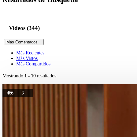
Videos (344)
Más Comentados
Más Recientes
Más Vistos
Más Compartidos
Mostrando
1 - 10
resultados
466
3