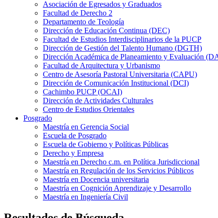
Asociación de Egresados y Graduados
Facultad de Derecho 2
Departamento de Teología
Dirección de Educación Continua (DEC)
Facultad de Estudios Interdisciplinarios de la PUCP
Dirección de Gestión del Talento Humano (DGTH)
Dirección Académica de Planeamiento y Evaluación (D
Facultad de Arquitectura y Urbanismo
Centro de Asesoría Pastoral Universitaria (CAPU)
Dirección de Comunicación Institucional (DCI)
Cachimbo PUCP (OCAI)
Dirección de Actividades Culturales
Centro de Estudios Orientales
Posgrado
Maestría en Gerencia Social
Escuela de Posgrado
Escuela de Gobierno y Políticas Públicas
Derecho y Empresa
Maestría en Derecho c.m. en Política Jurisdiccional
Maestría en Regulación de los Servicios Públicos
Maestría en Docencia universitaria
Maestría en Cognición Aprendizaje y Desarrollo
Maestría en Ingeniería Civil
Resultados de Búsqueda