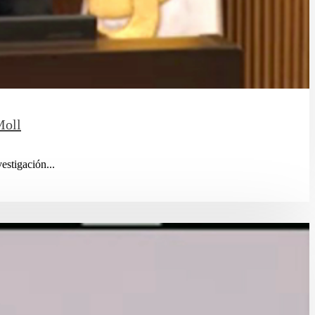
Moll
estigación...