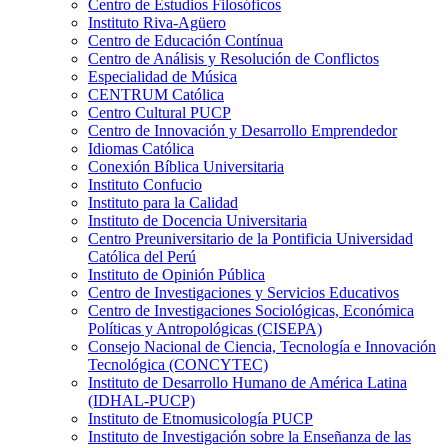
Centro de Estudios Filosóficos
Instituto Riva-Agüero
Centro de Educación Contínua
Centro de Análisis y Resolución de Conflictos
Especialidad de Música
CENTRUM Católica
Centro Cultural PUCP
Centro de Innovación y Desarrollo Emprendedor
Idiomas Católica
Conexión Bíblica Universitaria
Instituto Confucio
Instituto para la Calidad
Instituto de Docencia Universitaria
Centro Preuniversitario de la Pontificia Universidad
Católica del Perú
Instituto de Opinión Pública
Centro de Investigaciones y Servicios Educativos
Centro de Investigaciones Sociológicas, Económica
Políticas y Antropológicas (CISEPA)
Consejo Nacional de Ciencia, Tecnología e Innovación
Tecnológica (CONCYTEC)
Instituto de Desarrollo Humano de América Latina
(IDHAL-PUCP)
Instituto de Etnomusicología PUCP
Instituto de Investigación sobre la Enseñanza de las