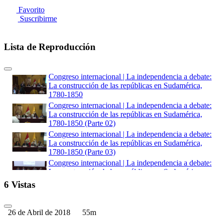
Favorito
Suscribirme
Lista de Reproducción
Congreso internacional | La independencia a debate:
La construcción de las repúblicas en Sudamérica,
1780-1850
Congreso internacional | La independencia a debate:
La construcción de las repúblicas en Sudamérica,
1780-1850 (Parte 02)
Congreso internacional | La independencia a debate:
La construcción de las repúblicas en Sudamérica,
1780-1850 (Parte 03)
Congreso internacional | La independencia a debate:
La construcción de las repúblicas en Sudamérica,
1780-1850 (Parte 04)
6 Vistas
Congreso internacional | La independencia a debate:
La construcción de las repúblicas en Sudamérica,
1780-1850 (Parte 05)
26 de Abril de 2018
55m
La independencia a debate. La construcción de las