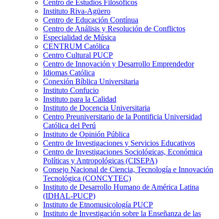
Centro de Estudios Filosóficos
Instituto Riva-Agüero
Centro de Educación Contínua
Centro de Análisis y Resolución de Conflictos
Especialidad de Música
CENTRUM Católica
Centro Cultural PUCP
Centro de Innovación y Desarrollo Emprendedor
Idiomas Católica
Conexión Bíblica Universitaria
Instituto Confucio
Instituto para la Calidad
Instituto de Docencia Universitaria
Centro Preuniversitario de la Pontificia Universidad
Católica del Perú
Instituto de Opinión Pública
Centro de Investigaciones y Servicios Educativos
Centro de Investigaciones Sociológicas, Económica
Políticas y Antropológicas (CISEPA)
Consejo Nacional de Ciencia, Tecnología e Innovación
Tecnológica (CONCYTEC)
Instituto de Desarrollo Humano de América Latina
(IDHAL-PUCP)
Instituto de Etnomusicología PUCP
Instituto de Investigación sobre la Enseñanza de las