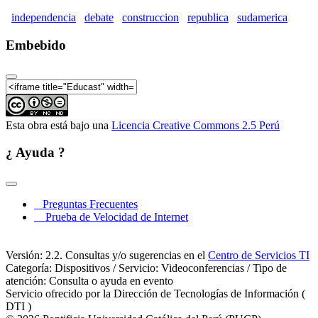
Repúblicas en Sudamérica, 1780-1850 (Parte 06)
independencia
debate
construccion
republica
sudamerica
La independencia a debate. La construcción de las
Embebido
Repúblicas en Sudamérica, 1780-1850 (Parte 07)
La independencia a debate. La construcción de las
Repúblicas en Sudamérica, 1780-1850 (Parte 08)
La independencia a debate. La construcción de las
Repúblicas en Sudamérica, 1780-1850 (Parte 09)
Esta obra está bajo una
Licencia Creative Commons 2.5 Perú
La independencia a debate. La construcción de las
Repúblicas en Sudamérica, 1780-1850 (Parte 10)
¿ Ayuda ?
La independencia a debate. La construcción de las
Repúblicas en Sudamérica, 1780-1850 (Parte 11)
La independencia a debate. La construcción de las
Preguntas Frecuentes
Repúblicas en Sudamérica, 1780-1850 (Parte 12)
Prueba de Velocidad de Internet
La independencia a debate. La construcción de las
Repúblicas en Sudamérica, 1780-1850 (Parte 13)
Versión: 2.2. Consultas y/o sugerencias en el
Centro de Servicios TI
Categoría: Dispositivos / Servicio: Videoconferencias / Tipo de
atención: Consulta o ayuda en evento
Servicio ofrecido por la Dirección de Tecnologías de Información (
DTI )