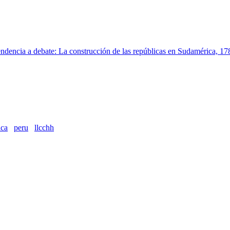
endencia a debate: La construcción de las repúblicas en Sudamérica, 17
endencia a debate: La construcción de las repúblicas en Sudamérica, 17
ica
peru
llcchh
endencia a debate: La construcción de las repúblicas en Sudamérica, 17