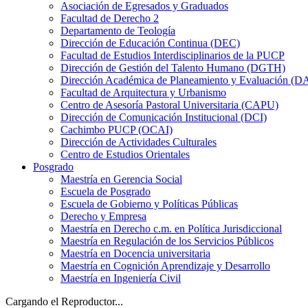
Asociación de Egresados y Graduados
Facultad de Derecho 2
Departamento de Teología
Dirección de Educación Continua (DEC)
Facultad de Estudios Interdisciplinarios de la PUCP
Dirección de Gestión del Talento Humano (DGTH)
Dirección Académica de Planeamiento y Evaluación (D
Facultad de Arquitectura y Urbanismo
Centro de Asesoría Pastoral Universitaria (CAPU)
Dirección de Comunicación Institucional (DCI)
Cachimbo PUCP (OCAI)
Dirección de Actividades Culturales
Centro de Estudios Orientales
Posgrado
Maestría en Gerencia Social
Escuela de Posgrado
Escuela de Gobierno y Políticas Públicas
Derecho y Empresa
Maestría en Derecho c.m. en Política Jurisdiccional
Maestría en Regulación de los Servicios Públicos
Maestría en Docencia universitaria
Maestría en Cognición Aprendizaje y Desarrollo
Maestría en Ingeniería Civil
Cargando el Reproductor...