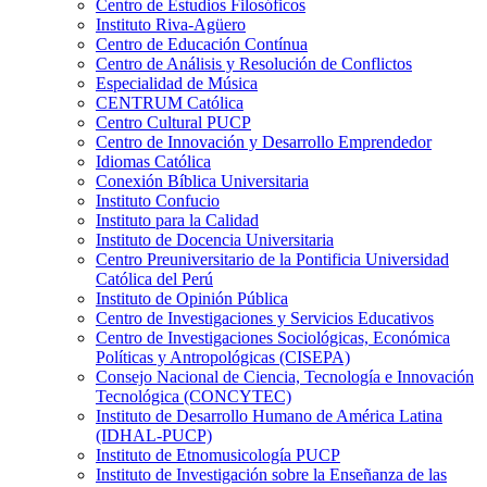
Centro de Estudios Filosóficos
Instituto Riva-Agüero
Centro de Educación Contínua
Centro de Análisis y Resolución de Conflictos
Especialidad de Música
CENTRUM Católica
Centro Cultural PUCP
Centro de Innovación y Desarrollo Emprendedor
Idiomas Católica
Conexión Bíblica Universitaria
Instituto Confucio
Instituto para la Calidad
Instituto de Docencia Universitaria
Centro Preuniversitario de la Pontificia Universidad
Católica del Perú
Instituto de Opinión Pública
Centro de Investigaciones y Servicios Educativos
Centro de Investigaciones Sociológicas, Económica
Políticas y Antropológicas (CISEPA)
Consejo Nacional de Ciencia, Tecnología e Innovación
Tecnológica (CONCYTEC)
Instituto de Desarrollo Humano de América Latina
(IDHAL-PUCP)
Instituto de Etnomusicología PUCP
Instituto de Investigación sobre la Enseñanza de las