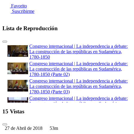
Favorito
Suscribirme
Lista de Reproducción
Congreso internacional | La independencia a debate:
La construcción de las repúblicas en Sudamérica,
1780-1850
Congreso internacional | La independencia a debate:
La construcción de las repúblicas en Sudamérica,
1780-1850 (Parte 02)
Congreso internacional | La independencia a debate:
La construcción de las repúblicas en Sudamérica,
1780-1850 (Parte 03)
Congreso internacional | La independencia a debate:
La construcción de las repúblicas en Sudamérica,
1780-1850 (Parte 04)
15 Vistas
Congreso internacional | La independencia a debate:
La construcción de las repúblicas en Sudamérica,
1780-1850 (Parte 05)
27 de Abril de 2018
53m
La independencia a debate. La construcción de las