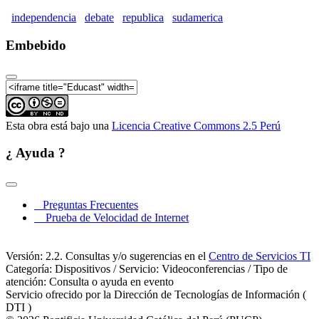
Repúblicas en Sudamérica, 1780-1850 (Parte 06)
independencia
debate
republica
sudamerica
La independencia a debate. La construcción de las
Embebido
Repúblicas en Sudamérica, 1780-1850 (Parte 07)
La independencia a debate. La construcción de las
Repúblicas en Sudamérica, 1780-1850 (Parte 08)
La independencia a debate. La construcción de las
Repúblicas en Sudamérica, 1780-1850 (Parte 09)
Esta obra está bajo una
Licencia Creative Commons 2.5 Perú
La independencia a debate. La construcción de las
Repúblicas en Sudamérica, 1780-1850 (Parte 10)
¿ Ayuda ?
La independencia a debate. La construcción de las
Repúblicas en Sudamérica, 1780-1850 (Parte 11)
La independencia a debate. La construcción de las
Preguntas Frecuentes
Repúblicas en Sudamérica, 1780-1850 (Parte 12)
Prueba de Velocidad de Internet
La independencia a debate. La construcción de las
Repúblicas en Sudamérica, 1780-1850 (Parte 13)
Versión: 2.2. Consultas y/o sugerencias en el
Centro de Servicios TI
Categoría: Dispositivos / Servicio: Videoconferencias / Tipo de
atención: Consulta o ayuda en evento
Servicio ofrecido por la Dirección de Tecnologías de Información (
DTI )