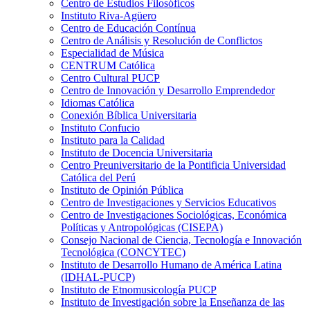
Centro de Estudios Filosóficos
Instituto Riva-Agüero
Centro de Educación Contínua
Centro de Análisis y Resolución de Conflictos
Especialidad de Música
CENTRUM Católica
Centro Cultural PUCP
Centro de Innovación y Desarrollo Emprendedor
Idiomas Católica
Conexión Bíblica Universitaria
Instituto Confucio
Instituto para la Calidad
Instituto de Docencia Universitaria
Centro Preuniversitario de la Pontificia Universidad
Católica del Perú
Instituto de Opinión Pública
Centro de Investigaciones y Servicios Educativos
Centro de Investigaciones Sociológicas, Económica
Políticas y Antropológicas (CISEPA)
Consejo Nacional de Ciencia, Tecnología e Innovación
Tecnológica (CONCYTEC)
Instituto de Desarrollo Humano de América Latina
(IDHAL-PUCP)
Instituto de Etnomusicología PUCP
Instituto de Investigación sobre la Enseñanza de las