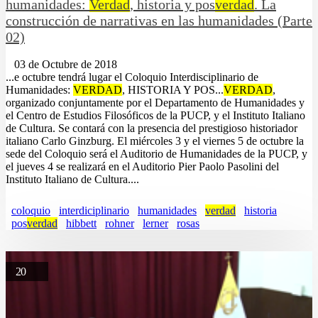
humanidades:
Verdad
, historia y pos
verdad
. La
construcción de narrativas en las humanidades (Parte
02)
03 de Octubre de 2018
...e octubre tendrá lugar el Coloquio Interdisciplinario de
Humanidades:
VERDAD
, HISTORIA Y POS...
VERDAD
,
organizado conjuntamente por el Departamento de Humanidades y
el Centro de Estudios Filosóficos de la PUCP, y el Instituto Italiano
de Cultura. Se contará con la presencia del prestigioso historiador
italiano Carlo Ginzburg. El miércoles 3 y el viernes 5 de octubre la
sede del Coloquio será el Auditorio de Humanidades de la PUCP, y
el jueves 4 se realizará en el Auditorio Pier Paolo Pasolini del
Instituto Italiano de Cultura....
coloquio
interdiciplinario
humanidades
verdad
historia
pos
verdad
hibbett
rohner
lerner
rosas
20