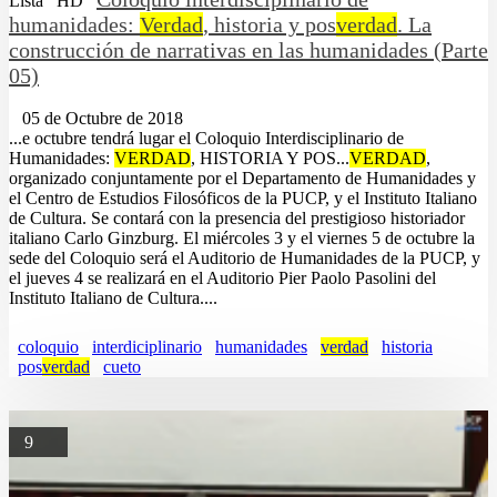
Lista
HD
humanidades:
Verdad
, historia y pos
verdad
. La
construcción de narrativas en las humanidades (Parte
05)
05 de Octubre de 2018
...e octubre tendrá lugar el Coloquio Interdisciplinario de
Humanidades:
VERDAD
, HISTORIA Y POS...
VERDAD
,
organizado conjuntamente por el Departamento de Humanidades y
el Centro de Estudios Filosóficos de la PUCP, y el Instituto Italiano
de Cultura. Se contará con la presencia del prestigioso historiador
italiano Carlo Ginzburg. El miércoles 3 y el viernes 5 de octubre la
sede del Coloquio será el Auditorio de Humanidades de la PUCP, y
el jueves 4 se realizará en el Auditorio Pier Paolo Pasolini del
Instituto Italiano de Cultura....
coloquio
interdiciplinario
humanidades
verdad
historia
pos
verdad
cueto
9