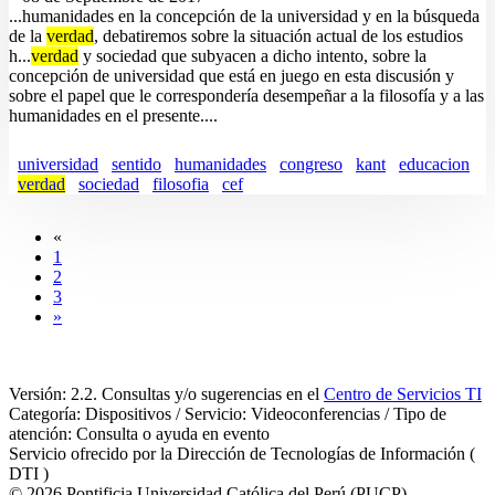
...humanidades en la concepción de la universidad y en la búsqueda
de la
verdad
, debatiremos sobre la situación actual de los estudios
h...
verdad
y sociedad que subyacen a dicho intento, sobre la
concepción de universidad que está en juego en esta discusión y
sobre el papel que le correspondería desempeñar a la filosofía y a las
humanidades en el presente....
universidad
sentido
humanidades
congreso
kant
educacion
verdad
sociedad
filosofia
cef
«
1
2
3
»
Versión: 2.2. Consultas y/o sugerencias en el
Centro de Servicios TI
Categoría: Dispositivos / Servicio: Videoconferencias / Tipo de
atención: Consulta o ayuda en evento
Servicio ofrecido por la Dirección de Tecnologías de Información (
DTI )
© 2026 Pontificia Universidad Católica del Perú (PUCP)