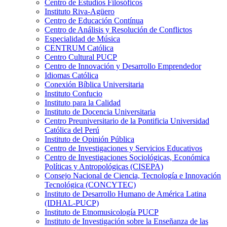
Centro de Estudios Filosóficos
Instituto Riva-Agüero
Centro de Educación Contínua
Centro de Análisis y Resolución de Conflictos
Especialidad de Música
CENTRUM Católica
Centro Cultural PUCP
Centro de Innovación y Desarrollo Emprendedor
Idiomas Católica
Conexión Bíblica Universitaria
Instituto Confucio
Instituto para la Calidad
Instituto de Docencia Universitaria
Centro Preuniversitario de la Pontificia Universidad
Católica del Perú
Instituto de Opinión Pública
Centro de Investigaciones y Servicios Educativos
Centro de Investigaciones Sociológicas, Económica
Políticas y Antropológicas (CISEPA)
Consejo Nacional de Ciencia, Tecnología e Innovación
Tecnológica (CONCYTEC)
Instituto de Desarrollo Humano de América Latina
(IDHAL-PUCP)
Instituto de Etnomusicología PUCP
Instituto de Investigación sobre la Enseñanza de las