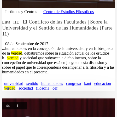
Institutos y Centros
Centro de Estudios Filosóficos
El Conflicto de las Facultades | Sobre la
Lista
HD
Universidad y el Sentido de las Humanidades (Parte
11)
08 de Septiembre de 2017
...humanidades en la concepción de la universidad y en la búsqueda
de la
verdad
, debatiremos sobre la situación actual de los estudios
h...
verdad
y sociedad que subyacen a dicho intento, sobre la
concepción de universidad que está en juego en esta discusión y
sobre el papel que le correspondería desempeñar a la filosofía y a las
humanidades en el presente....
universidad
sentido
humanidades
congreso
kant
educacion
verdad
sociedad
filosofia
cef
44
1