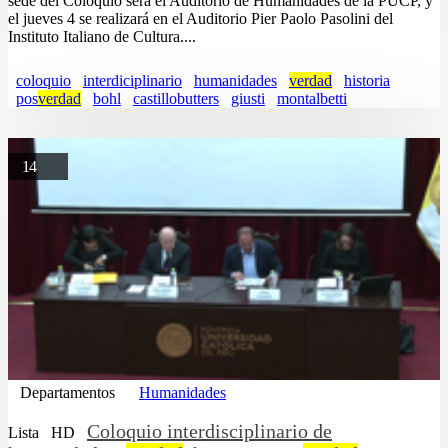
sede del Coloquio será el Auditorio de Humanidades de la PUCP, y
el jueves 4 se realizará en el Auditorio Pier Paolo Pasolini del
Instituto Italiano de Cultura....
coloquio
interdiciplinario
humanidades
verdad
historia
pos
verdad
bohl
castillobutters
giusti
montalbetti
14
Departamentos
Humanidades
Coloquio interdisciplinario de
Lista
HD