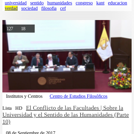
universidad
sentido
humanidades
congreso
kant
educacion
verdad
sociedad
filosofia
cef
127
18
Institutos y Centros
Centro de Estudios Filosóficos
El Conflicto de las Facultades | Sobre la
Lista
HD
Universidad y el Sentido de las Humanidades (Parte
10)
08 de Septiembre de 2017