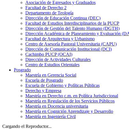
Asociación de Egresados y Graduados
Facultad de Derecho 2
Departamento de Teología
Dirección de Educación Continua (DEC)
Facultad de Estudios Interdisciplinarios de la PUCP
Dirección de Gestión del Talento Humano (DGTH)
Dirección Académica de Planeamiento y Evaluación (D
Facultad de Arquitectura y Urbanismo
Centro de Asesoría Pastoral Universitaria (CAPU)
Dirección de Comunicación Institucional (DCI)
Cachimbo PUCP (OCAI)
Dirección de Actividades Culturales
Centro de Estudios Orientales
Posgrado
Maestría en Gerencia Social
Escuela de Posgrado
Escuela de Gobierno y Políticas Públicas
Derecho y Empresa
Maestría en Derecho c.m. en Política Jurisdiccional
Maestría en Regulación de los Servicios Públicos
Maestría en Docencia universitaria
Maestría en Cognición Aprendizaje y Desarrollo
Maestría en Ingeniería Civil
Cargando el Reproductor...