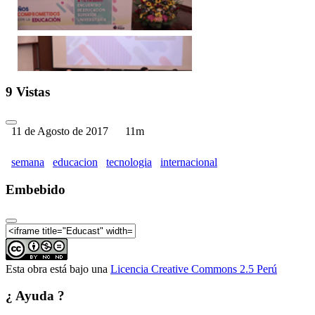
Encuentro de Educación Sup
9 Vistas
11 de Agosto de 2017
11m
semana
educacion
tecnologia
internacional
Embebido
Encuentro de Educación Supe
Esta obra está bajo una
Licencia Creative Commons 2.5 Perú
Encuentro de Educación Supe
¿ Ayuda ?