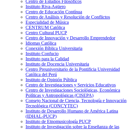
Centro de Estudios Filosóficos
Instituto Riva-Agüero
Centro de Educación Contínua
Centro de Análisis y Resolución de Conflictos
Especialidad de Música
CENTRUM Católica
Centro Cultural PUCP
Centro de Innovación y Desarrollo Emprendedor
Idiomas Católica
Conexión Bíblica Universitaria
Instituto Confucio
Instituto para la Calidad
Instituto de Docencia Universitaria
Centro Preuniversitario de la Pontificia Universidad
Católica del Perú
Instituto de Opinión Pública
Centro de Investigaciones y Servicios Educativos
Centro de Investigaciones Sociológicas, Económica
Políticas y Antropológicas (CISEPA)
Consejo Nacional de Ciencia, Tecnología e Innovación
Tecnológica (CONCYTEC)
Instituto de Desarrollo Humano de América Latina
(IDHAL-PUCP)
Instituto de Etnomusicología PUCP
Instituto de Investigación sobre la Enseñanza de las