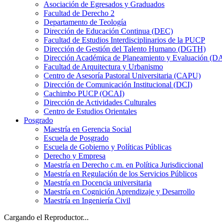
Asociación de Egresados y Graduados
Facultad de Derecho 2
Departamento de Teología
Dirección de Educación Continua (DEC)
Facultad de Estudios Interdisciplinarios de la PUCP
Dirección de Gestión del Talento Humano (DGTH)
Dirección Académica de Planeamiento y Evaluación (D
Facultad de Arquitectura y Urbanismo
Centro de Asesoría Pastoral Universitaria (CAPU)
Dirección de Comunicación Institucional (DCI)
Cachimbo PUCP (OCAI)
Dirección de Actividades Culturales
Centro de Estudios Orientales
Posgrado
Maestría en Gerencia Social
Escuela de Posgrado
Escuela de Gobierno y Políticas Públicas
Derecho y Empresa
Maestría en Derecho c.m. en Política Jurisdiccional
Maestría en Regulación de los Servicios Públicos
Maestría en Docencia universitaria
Maestría en Cognición Aprendizaje y Desarrollo
Maestría en Ingeniería Civil
Cargando el Reproductor...