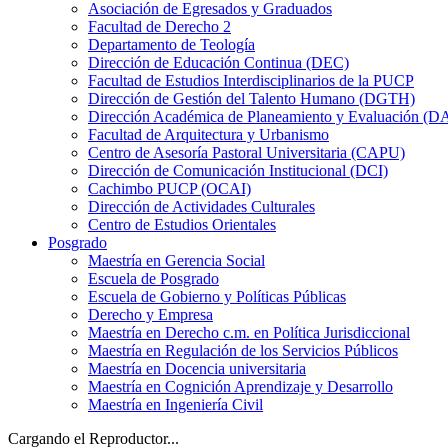
Asociación de Egresados y Graduados
Facultad de Derecho 2
Departamento de Teología
Dirección de Educación Continua (DEC)
Facultad de Estudios Interdisciplinarios de la PUCP
Dirección de Gestión del Talento Humano (DGTH)
Dirección Académica de Planeamiento y Evaluación (D
Facultad de Arquitectura y Urbanismo
Centro de Asesoría Pastoral Universitaria (CAPU)
Dirección de Comunicación Institucional (DCI)
Cachimbo PUCP (OCAI)
Dirección de Actividades Culturales
Centro de Estudios Orientales
Posgrado
Maestría en Gerencia Social
Escuela de Posgrado
Escuela de Gobierno y Políticas Públicas
Derecho y Empresa
Maestría en Derecho c.m. en Política Jurisdiccional
Maestría en Regulación de los Servicios Públicos
Maestría en Docencia universitaria
Maestría en Cognición Aprendizaje y Desarrollo
Maestría en Ingeniería Civil
Cargando el Reproductor...