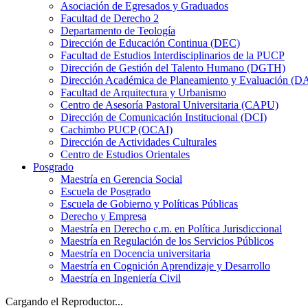
Asociación de Egresados y Graduados
Facultad de Derecho 2
Departamento de Teología
Dirección de Educación Continua (DEC)
Facultad de Estudios Interdisciplinarios de la PUCP
Dirección de Gestión del Talento Humano (DGTH)
Dirección Académica de Planeamiento y Evaluación (D
Facultad de Arquitectura y Urbanismo
Centro de Asesoría Pastoral Universitaria (CAPU)
Dirección de Comunicación Institucional (DCI)
Cachimbo PUCP (OCAI)
Dirección de Actividades Culturales
Centro de Estudios Orientales
Posgrado
Maestría en Gerencia Social
Escuela de Posgrado
Escuela de Gobierno y Políticas Públicas
Derecho y Empresa
Maestría en Derecho c.m. en Política Jurisdiccional
Maestría en Regulación de los Servicios Públicos
Maestría en Docencia universitaria
Maestría en Cognición Aprendizaje y Desarrollo
Maestría en Ingeniería Civil
Cargando el Reproductor...