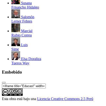
Susana
Frisancho Hidalgo
Salomón
Lerner Febres
Marcial
Rubio Correa
Luis
Sime
Elsa Doraliza
Tueros Way
Embebido
Esta obra está bajo una
Licencia Creative Commons 2.5 Perú