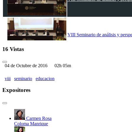
VIII Seminario de análisis y persp
16 Vistas
04 de Octubre de 2016
02h 05m
viii
seminario
educacion
Expositores
Carmen Rosa
Coloma Manrique