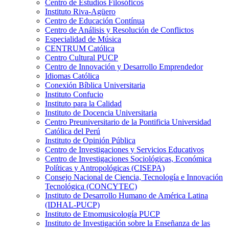
Centro de Estudios Filosóficos
Instituto Riva-Agüero
Centro de Educación Contínua
Centro de Análisis y Resolución de Conflictos
Especialidad de Música
CENTRUM Católica
Centro Cultural PUCP
Centro de Innovación y Desarrollo Emprendedor
Idiomas Católica
Conexión Bíblica Universitaria
Instituto Confucio
Instituto para la Calidad
Instituto de Docencia Universitaria
Centro Preuniversitario de la Pontificia Universidad
Católica del Perú
Instituto de Opinión Pública
Centro de Investigaciones y Servicios Educativos
Centro de Investigaciones Sociológicas, Económica
Políticas y Antropológicas (CISEPA)
Consejo Nacional de Ciencia, Tecnología e Innovación
Tecnológica (CONCYTEC)
Instituto de Desarrollo Humano de América Latina
(IDHAL-PUCP)
Instituto de Etnomusicología PUCP
Instituto de Investigación sobre la Enseñanza de las