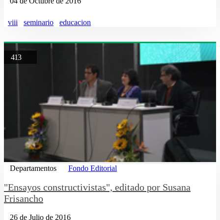
04 de Octubre de 2016
viii
seminario
educacion
413
Departamentos
Fondo Editorial
"Ensayos constructivistas", editado por Susana
Frisancho
26 de Julio de 2016