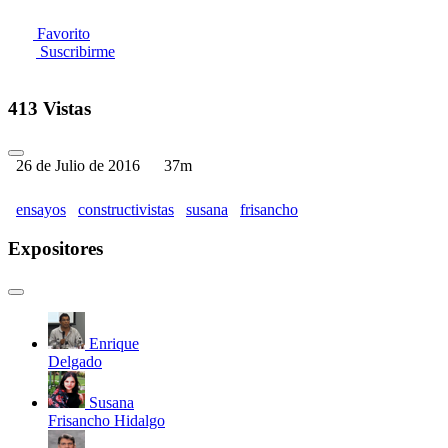
Favorito
Suscribirme
413 Vistas
26 de Julio de 2016
37m
ensayos
constructivistas
susana
frisancho
Expositores
Enrique
Delgado
Susana
Frisancho Hidalgo