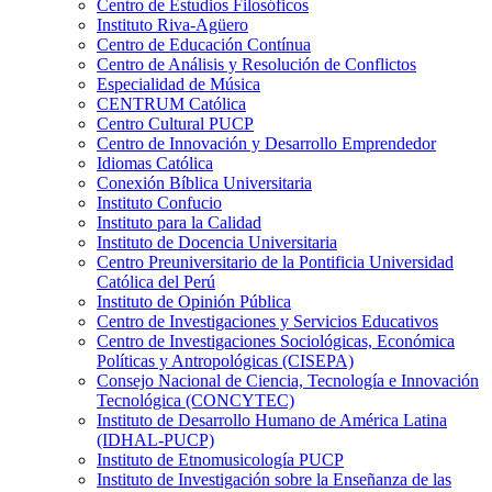
Centro de Estudios Filosóficos
Instituto Riva-Agüero
Centro de Educación Contínua
Centro de Análisis y Resolución de Conflictos
Especialidad de Música
CENTRUM Católica
Centro Cultural PUCP
Centro de Innovación y Desarrollo Emprendedor
Idiomas Católica
Conexión Bíblica Universitaria
Instituto Confucio
Instituto para la Calidad
Instituto de Docencia Universitaria
Centro Preuniversitario de la Pontificia Universidad
Católica del Perú
Instituto de Opinión Pública
Centro de Investigaciones y Servicios Educativos
Centro de Investigaciones Sociológicas, Económica
Políticas y Antropológicas (CISEPA)
Consejo Nacional de Ciencia, Tecnología e Innovación
Tecnológica (CONCYTEC)
Instituto de Desarrollo Humano de América Latina
(IDHAL-PUCP)
Instituto de Etnomusicología PUCP
Instituto de Investigación sobre la Enseñanza de las