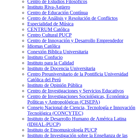
Centro de Estudios Filosóficos
Instituto Riva-Agüero
Centro de Educación Contínua
Centro de Análisis y Resolución de Conflictos
Especialidad de Música
CENTRUM Católica
Centro Cultural PUCP
Centro de Innovación y Desarrollo Emprendedor
Idiomas Católica
Conexión Bíblica Universitaria
Instituto Confucio
Instituto para la Calidad
Instituto de Docencia Universitaria
Centro Preuniversitario de la Pontificia Universidad
Católica del Perú
Instituto de Opinión Pública
Centro de Investigaciones y Servicios Educativos
Centro de Investigaciones Sociológicas, Económica
Políticas y Antropológicas (CISEPA)
Consejo Nacional de Ciencia, Tecnología e Innovación
Tecnológica (CONCYTEC)
Instituto de Desarrollo Humano de América Latina
(IDHAL-PUCP)
Instituto de Etnomusicología PUCP
Instituto de Investigación sobre la Enseñanza de las