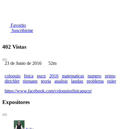
Favorito
Suscribirme
402 Vistas
23 de Junio de 2016
52m
coloquio
fisica
pucp
2016
matematicas
numero
primo
dirichlet
riemann
teoria
analisis
landau
problema
euler
https://www.facebook.com/coloquiosfisicapucp/
Expositores