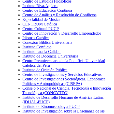
Centro de Estudios Filosóficos
Instituto Riva-Agüero
Centro de Educación Contínua
Centro de Análisis y Resolución de Conflictos
Especialidad de Música
CENTRUM Católica
Centro Cultural PUCP
Centro de Innovación y Desarrollo Emprendedor
Idiomas Católica
Conexión Bíblica Universitaria
Instituto Confucio
Instituto para la Calidad
Instituto de Docencia Universitaria
Centro Preuniversitario de la Pontificia Universidad
Católica del Perú
Instituto de Opinión Pública
Centro de Investigaciones y Servicios Educativos
Centro de Investigaciones Sociológicas, Económica
Políticas y Antropológicas (CISEPA)
Consejo Nacional de Ciencia, Tecnología e Innovación
Tecnológica (CONCYTEC)
Instituto de Desarrollo Humano de América Latina
(IDHAL-PUCP)
Instituto de Etnomusicología PUCP
Instituto de Investigación sobre la Enseñanza de las