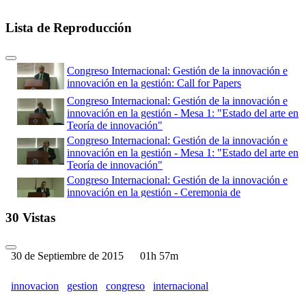
Lista de Reproducción
Congreso Internacional: Gestión de la innovación e
innovación en la gestión: Call for Papers
Congreso Internacional: Gestión de la innovación e
innovación en la gestión - Mesa 1: "Estado del arte en
Teoría de innovación"
Congreso Internacional: Gestión de la innovación e
innovación en la gestión - Mesa 1: "Estado del arte en
Teoría de innovación"
Congreso Internacional: Gestión de la innovación e
innovación en la gestión - Ceremonia de
Inauguración
30 Vistas
Congreso Internacional: Gestión de la innovación e
innovación en la gestión - Call for Papers( Parte 01)
Congreso Internacional: Gestión de la innovación e
30 de Septiembre de 2015
01h 57m
innovación en la gestión - Call for Papers (Parte 02)
Congreso Internacional: Gestión de la innovación e
innovacion
gestion
congreso
internacional
innovación en la gestión - Mesa 4: "El rol de la