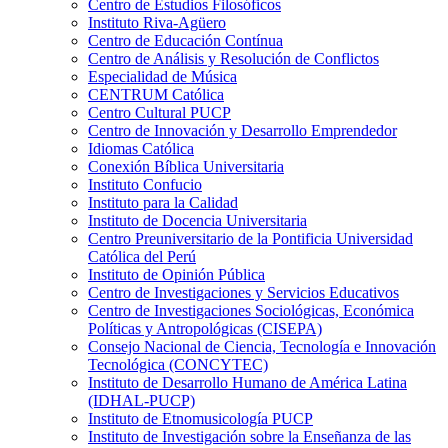
Centro de Estudios Filosóficos
Instituto Riva-Agüero
Centro de Educación Contínua
Centro de Análisis y Resolución de Conflictos
Especialidad de Música
CENTRUM Católica
Centro Cultural PUCP
Centro de Innovación y Desarrollo Emprendedor
Idiomas Católica
Conexión Bíblica Universitaria
Instituto Confucio
Instituto para la Calidad
Instituto de Docencia Universitaria
Centro Preuniversitario de la Pontificia Universidad
Católica del Perú
Instituto de Opinión Pública
Centro de Investigaciones y Servicios Educativos
Centro de Investigaciones Sociológicas, Económica
Políticas y Antropológicas (CISEPA)
Consejo Nacional de Ciencia, Tecnología e Innovación
Tecnológica (CONCYTEC)
Instituto de Desarrollo Humano de América Latina
(IDHAL-PUCP)
Instituto de Etnomusicología PUCP
Instituto de Investigación sobre la Enseñanza de las