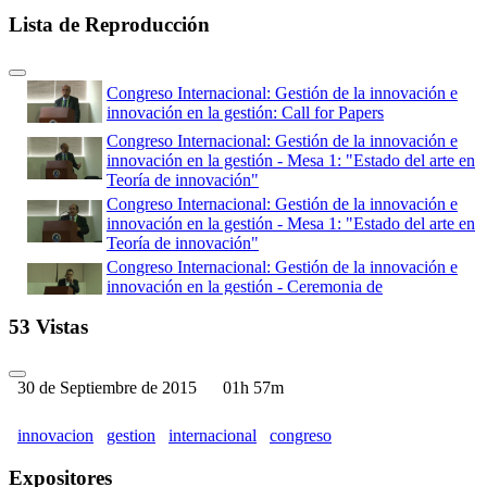
Lista de Reproducción
Congreso Internacional: Gestión de la innovación e
innovación en la gestión: Call for Papers
Congreso Internacional: Gestión de la innovación e
innovación en la gestión - Mesa 1: "Estado del arte en
Teoría de innovación"
Congreso Internacional: Gestión de la innovación e
innovación en la gestión - Mesa 1: "Estado del arte en
Teoría de innovación"
Congreso Internacional: Gestión de la innovación e
innovación en la gestión - Ceremonia de
Inauguración
53 Vistas
Congreso Internacional: Gestión de la innovación e
innovación en la gestión - Call for Papers( Parte 01)
Congreso Internacional: Gestión de la innovación e
30 de Septiembre de 2015
01h 57m
innovación en la gestión - Call for Papers (Parte 02)
Congreso Internacional: Gestión de la innovación e
innovacion
gestion
internacional
congreso
innovación en la gestión - Mesa 4: "El rol de la
innovación ante los retos del desarrollo sostenible"
Expositores