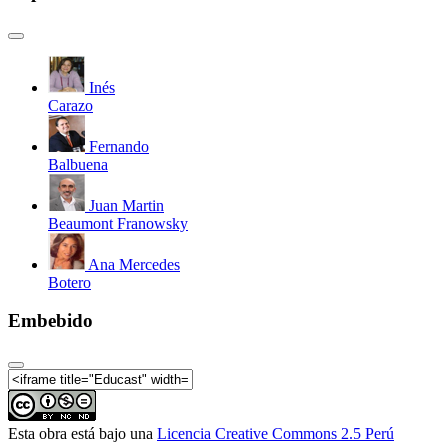
(Parte 03)
Congreso Internacional: Gestion de la innovacion e
innovacion en la gestion - Call for papers
Congreso Internacional: Gestión de la innovación e
Inés
innovación en la gestión Mesa 2: "Políticas públicas
Carazo
de promoción de la innovación en América Latina"
(Parte 02)
Fernando
Congreso Internacional: Gestión de la innovación e
Balbuena
innovación en la gestión Mesa de Cierre (Parte 03)
Congreso Internacional: Gestión de la innovación e
Juan Martin
innovación en la gestión Mesa 3: "Ecosistemas de
Beaumont Franowsky
innovación"
Congreso Internacional: Gestión de la innovación e
Ana Mercedes
innovación en la gestión - Mesa 4: "El rol de la
Botero
innovación ante los retos del desarrollo sostenible"
(Parte 04)
Embebido
Congreso Internacional: Gestión de la innovación e
innovación en la gestión - Mesa 5: "La gestión de la
innovación al interior de las organizaciones" (Parte
06)
Congreso Internacional: Gestión de la innovación e
innovación en la gestión - CONVERSATORIO:
Esta obra está bajo una
Licencia Creative Commons 2.5 Perú
Innovación en la Docencia Universitaria (Parte 01)