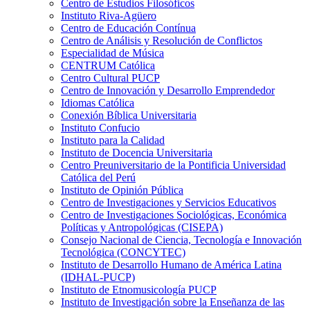
Centro de Estudios Filosóficos
Instituto Riva-Agüero
Centro de Educación Contínua
Centro de Análisis y Resolución de Conflictos
Especialidad de Música
CENTRUM Católica
Centro Cultural PUCP
Centro de Innovación y Desarrollo Emprendedor
Idiomas Católica
Conexión Bíblica Universitaria
Instituto Confucio
Instituto para la Calidad
Instituto de Docencia Universitaria
Centro Preuniversitario de la Pontificia Universidad
Católica del Perú
Instituto de Opinión Pública
Centro de Investigaciones y Servicios Educativos
Centro de Investigaciones Sociológicas, Económica
Políticas y Antropológicas (CISEPA)
Consejo Nacional de Ciencia, Tecnología e Innovación
Tecnológica (CONCYTEC)
Instituto de Desarrollo Humano de América Latina
(IDHAL-PUCP)
Instituto de Etnomusicología PUCP
Instituto de Investigación sobre la Enseñanza de las