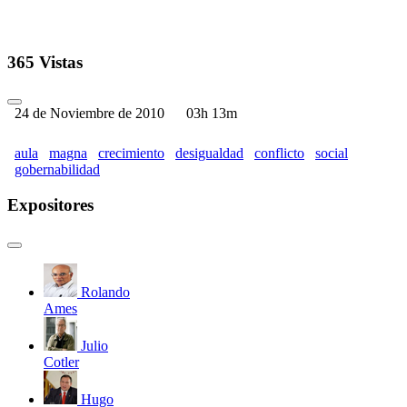
365 Vistas
24 de Noviembre de 2010
03h 13m
aula
magna
crecimiento
desigualdad
conflicto
social
gobernabilidad
Expositores
Rolando
Ames
Julio
Cotler
Hugo