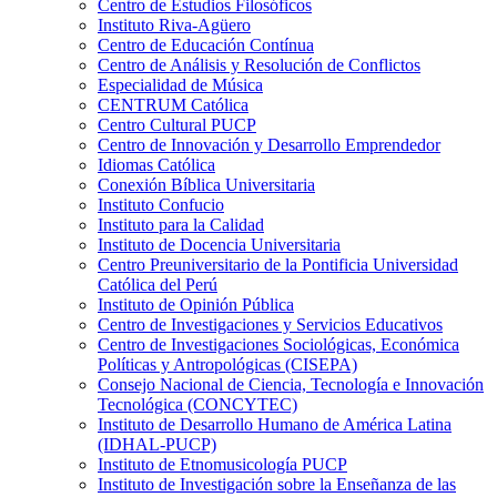
Centro de Estudios Filosóficos
Instituto Riva-Agüero
Centro de Educación Contínua
Centro de Análisis y Resolución de Conflictos
Especialidad de Música
CENTRUM Católica
Centro Cultural PUCP
Centro de Innovación y Desarrollo Emprendedor
Idiomas Católica
Conexión Bíblica Universitaria
Instituto Confucio
Instituto para la Calidad
Instituto de Docencia Universitaria
Centro Preuniversitario de la Pontificia Universidad
Católica del Perú
Instituto de Opinión Pública
Centro de Investigaciones y Servicios Educativos
Centro de Investigaciones Sociológicas, Económica
Políticas y Antropológicas (CISEPA)
Consejo Nacional de Ciencia, Tecnología e Innovación
Tecnológica (CONCYTEC)
Instituto de Desarrollo Humano de América Latina
(IDHAL-PUCP)
Instituto de Etnomusicología PUCP
Instituto de Investigación sobre la Enseñanza de las