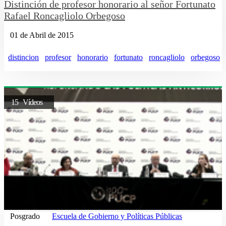
Distinción de profesor honorario al señor Fortunato
Rafael Roncagliolo Orbegoso
01 de Abril de 2015
distincion
profesor
honorario
fortunato
roncagliolo
orbegoso
15 Vídeos
Posgrado
Escuela de Gobierno y Políticas Públicas