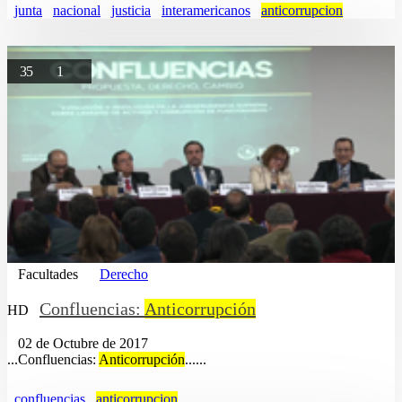
junta
nacional
justicia
interamericanos
anticorrupcion
35
1
Facultades
Derecho
Confluencias:
Anticorrupción
HD
02 de Octubre de 2017
...Confluencias:
Anticorrupción
......
confluencias
anticorrupcion