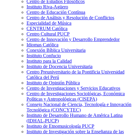
Centro de Estudios Filosóficos
Instituto Riva-Agüero
Centro de Educación Contínua
Centro de Análisis y Resolución de Conflictos
Especialidad de Música
CENTRUM Católica
Centro Cultural PUCP
Centro de Innovación y Desarrollo Emprendedor
Idiomas Católica
Conexión Bíblica Universitaria
Instituto Confucio
Instituto para la Calidad
Instituto de Docencia Universitaria
Centro Preuniversitario de la Pontificia Universidad
Católica del Perú
Instituto de Opinión Pública
Centro de Investigaciones y Servicios Educativos
Centro de Investigaciones Sociológicas, Económica
Políticas y Antropológicas (CISEPA)
Consejo Nacional de Ciencia, Tecnología e Innovación
Tecnológica (CONCYTEC)
Instituto de Desarrollo Humano de América Latina
(IDHAL-PUCP)
Instituto de Etnomusicología PUCP
Instituto de Investigación sobre la Enseñanza de las