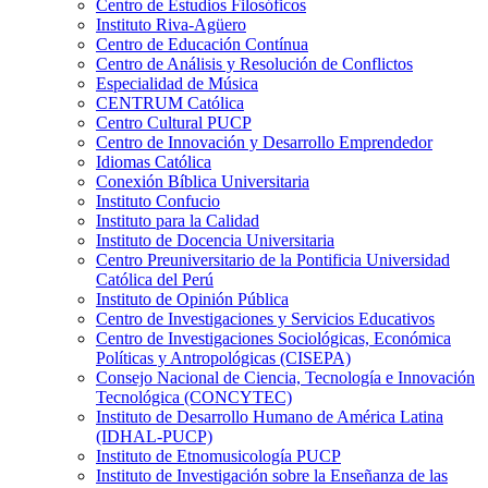
Centro de Estudios Filosóficos
Instituto Riva-Agüero
Centro de Educación Contínua
Centro de Análisis y Resolución de Conflictos
Especialidad de Música
CENTRUM Católica
Centro Cultural PUCP
Centro de Innovación y Desarrollo Emprendedor
Idiomas Católica
Conexión Bíblica Universitaria
Instituto Confucio
Instituto para la Calidad
Instituto de Docencia Universitaria
Centro Preuniversitario de la Pontificia Universidad
Católica del Perú
Instituto de Opinión Pública
Centro de Investigaciones y Servicios Educativos
Centro de Investigaciones Sociológicas, Económica
Políticas y Antropológicas (CISEPA)
Consejo Nacional de Ciencia, Tecnología e Innovación
Tecnológica (CONCYTEC)
Instituto de Desarrollo Humano de América Latina
(IDHAL-PUCP)
Instituto de Etnomusicología PUCP
Instituto de Investigación sobre la Enseñanza de las