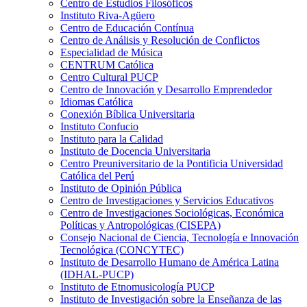
Centro de Estudios Filosóficos
Instituto Riva-Agüero
Centro de Educación Contínua
Centro de Análisis y Resolución de Conflictos
Especialidad de Música
CENTRUM Católica
Centro Cultural PUCP
Centro de Innovación y Desarrollo Emprendedor
Idiomas Católica
Conexión Bíblica Universitaria
Instituto Confucio
Instituto para la Calidad
Instituto de Docencia Universitaria
Centro Preuniversitario de la Pontificia Universidad
Católica del Perú
Instituto de Opinión Pública
Centro de Investigaciones y Servicios Educativos
Centro de Investigaciones Sociológicas, Económica
Políticas y Antropológicas (CISEPA)
Consejo Nacional de Ciencia, Tecnología e Innovación
Tecnológica (CONCYTEC)
Instituto de Desarrollo Humano de América Latina
(IDHAL-PUCP)
Instituto de Etnomusicología PUCP
Instituto de Investigación sobre la Enseñanza de las